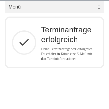
Menü
Home
Terminanfrage
Mission-Escape
erfolgreich
Lasertrek
Deine Terminanfrage war erfolgreich.
Floor Jumper
Du erhältst in Kürze eine E-Mail mit
den Termininformationen.
Lasermaxx
Merziger Weihnachtsmarkt
Impressum
Datenschutzerklärung
© 2026 Sonnier-Puhlmann